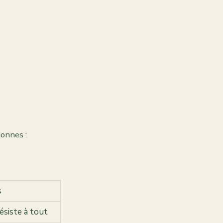
ionnes :
s
ésiste à tout