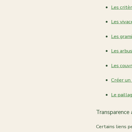
Les critè
Les vivac
Les gram
Les arbu
Les couv
Créer un 
Le paillag
Transparence a
Certains liens p