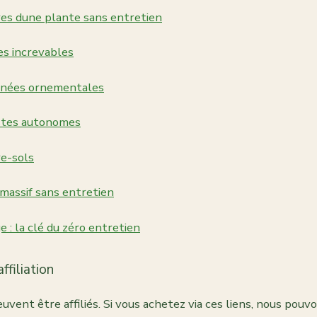
res dune plante sans entretien
es increvables
inées ornementales
stes autonomes
re-sols
massif sans entretien
e : la clé du zéro entretien
ffiliation
euvent être affiliés. Si vous achetez via ces liens, nous pouv