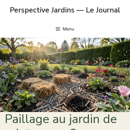
Skip
Perspective Jardins — Le Journal
to
content
Menu
Paillage au jardin de